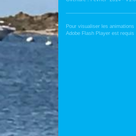
Pour visualiser les animations
Adobe Flash Player est requis