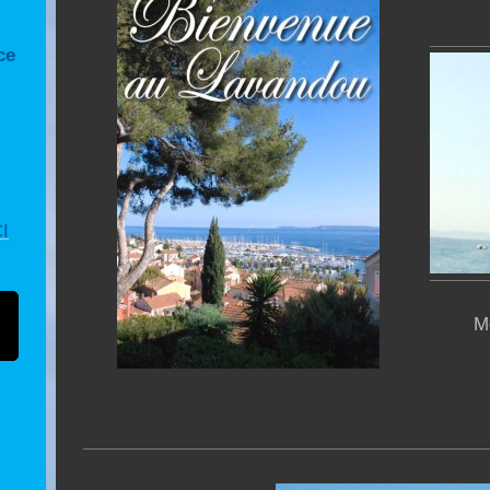
ce
I
M