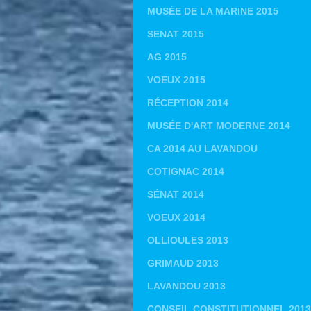
MUSÉE DE LA MARINE 2015
SENAT 2015
AG 2015
VOEUX 2015
RÉCEPTION 2014
MUSÉE D'ART MODERNE 2014
CA 2014 AU LAVANDOU
COTIGNAC 2014
SÉNAT 2014
VOEUX 2014
OLLIOULES 2013
GRIMAUD 2013
LAVANDOU 2013
CONSEIL CONSTITUTIONNEL 2013