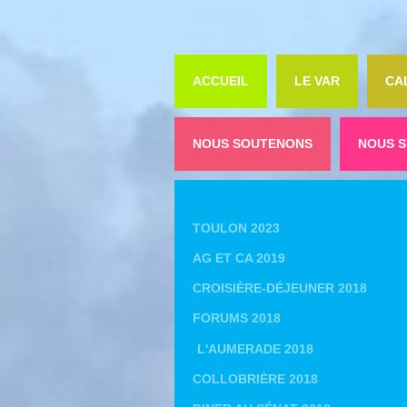
ACCUEIL
LE VAR
CA
NOUS SOUTENONS
NOUS S
TOULON 2023
AG ET CA 2019
CROISIÈRE-DÉJEUNER 2018
FORUMS 2018
L'AUMERADE 2018
COLLOBRIÈRE 2018