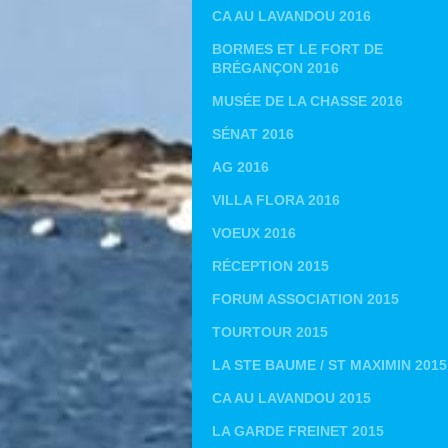
CA AU LAVANDOU 2016
BORMES ET LE FORT DE
BRÉGANÇON 2016
MUSÉE DE LA CHASSE 2016
SÉNAT 2016
AG 2016
VILLA FLORA 2016
VOEUX 2016
RÉCEPTION 2015
FORUM ASSOCIATION 2015
TOURTOUR 2015
LA STE BAUME / ST MAXIMIN 2015
CA AU LAVANDOU 2015
LA GARDE FREINET 2015