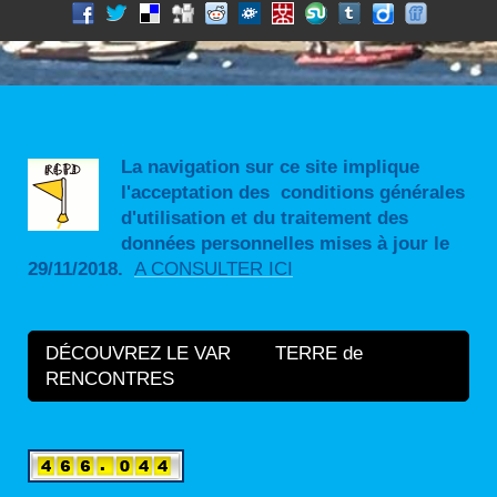
La navigation sur ce site implique
l'acceptation des conditions générales
d'utilisation et du traitement des
données personnelles mises à jour le
29/11/2018.
A CONSULTER ICI
DÉCOUVREZ LE VAR TERRE de
RENCONTRES