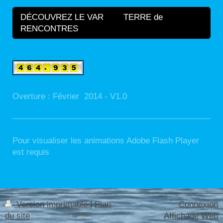
DÉCOUVREZ LE VAR TERRE de
RENCONTRES
Overture : Février 2014 - V1.0
Pour visualiser les animations Adobe Flash Player
est requis
Version imprimable
|
Plan
Connexion
du site
Affichage Web